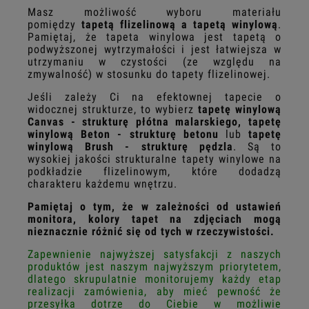
Masz możliwość wyboru materiału
pomiędzy
tapetą flizelinową a tapetą winylową
.
Pamiętaj, że tapeta winylowa jest tapetą o
podwyższonej wytrzymałości i jest łatwiejsza w
utrzymaniu w czystości (ze względu na
zmywalność) w stosunku do tapety flizelinowej.
Jeśli zależy Ci na efektownej tapecie o
widocznej strukturze, to wybierz
tapetę winylową
Canvas - strukturę płótna malarskiego, tapetę
winylową Beton - strukturę betonu
lub
tapetę
winylową Brush - strukturę pędzla
. Są to
wysokiej jakości strukturalne tapety winylowe na
podkładzie flizelinowym, które dodadzą
charakteru każdemu wnętrzu.
Pamiętaj o tym, że w zależności od ustawień
monitora, kolory tapet na zdjęciach mogą
nieznacznie różnić się od tych w rzeczywistości.
Zapewnienie najwyższej satysfakcji z naszych
produktów jest naszym najwyższym priorytetem,
dlatego skrupulatnie monitorujemy każdy etap
realizacji zamówienia, aby mieć pewność że
przesyłka dotrze do Ciebie w możliwie