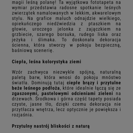
magii leśną polanę! Ta wyjątkowa fototapeta na
wymiar przedstawia radosne spotkanie leśnych
zwierzątek namalowanych w lekkim, akwarelowym
stylu. Na grafice maluch odnajdzie wielkiego,
opiekuńczego niedźwiedzia z ptaszkiem na
głowie, uroczego jelonka z zajączkiem na
grzbiecie, szarego borsuka, rudego liska oraz
jeżyka i ślimaka. To doskonała dekoracja
ścienna, która stworzy w pokoju bezpieczną,
baśniową scenerię.
Ciepła, leśna kolorystyka ziemi
Wzór zachwyca niezwykle spójną, naturalną
paletą barw, która wnosi do pokoju mnóstwo
światła. Dominują tutaj
ciepłe brązy i przytulne
beże leśnego podłoża
, które idealnie łączą się ze
zgaszonymi, pastelowymi odcieniami zieleni
na
drzewach. Środkowa i górna część tapety posiada
czyste, jasne tło, dzięki czemu dekoracja nie
przytłacza wnętrza, lecz optycznie je powiększa i
rozjaśnia.
Przytulny nastrój bliskości z naturą