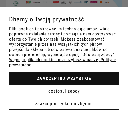
Dbamy o Twoją prywatność
Zespół DECORLABS
Pliki cookies i pokrewne im technologie umożliwiają
ul. Józefa Piłsudskiego 7,
poprawne działanie strony i pomagają nam dostosować
32-050 Skawina
ofertę do Twoich potrzeb. Możesz zaakceptować
NIP: 6772478325
wykorzystanie przez nas wszystkich tych plików i
Tel.
531234926
przejść do sklepu lub dostosować użycie plików do
Mail:
bok@decorlabs.pl
swoich preferencji, wybierając opcję "Dostosuj zgody".
Więcej o plikach cookies przeczytasz w naszej Polityce
prywatności.
pokaż pełną wersję strony
ZAAKCEPTUJ WSZYSTKIE
dostosuj zgody
Sklep internetowy Shoper Premium
zaakceptuj tylko niezbędne