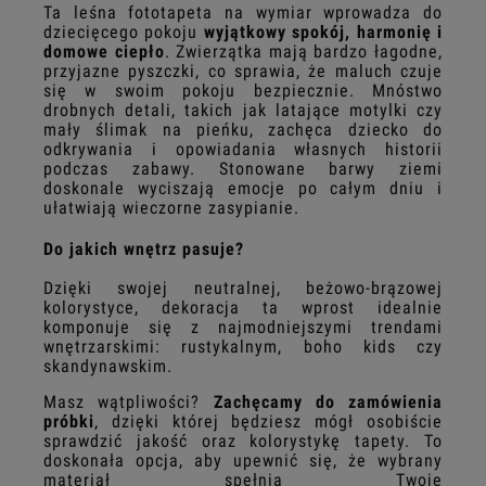
Ta leśna fototapeta na wymiar wprowadza do
dziecięcego pokoju
wyjątkowy spokój, harmonię i
domowe ciepło
. Zwierzątka mają bardzo łagodne,
przyjazne pyszczki, co sprawia, że maluch czuje
się w swoim pokoju bezpiecznie. Mnóstwo
drobnych detali, takich jak latające motylki czy
mały ślimak na pieńku, zachęca dziecko do
odkrywania i opowiadania własnych historii
podczas zabawy. Stonowane barwy ziemi
doskonale wyciszają emocje po całym dniu i
ułatwiają wieczorne zasypianie.
Do jakich wnętrz pasuje?
Dzięki swojej neutralnej, beżowo-brązowej
kolorystyce, dekoracja ta wprost idealnie
komponuje się z najmodniejszymi trendami
wnętrzarskimi: rustykalnym, boho kids czy
skandynawskim.
Masz wątpliwości?
Zachęcamy do zamówienia
próbki
, dzięki której będziesz mógł osobiście
sprawdzić jakość oraz kolorystykę tapety. To
doskonała opcja, aby upewnić się, że wybrany
materiał spełnia Twoje