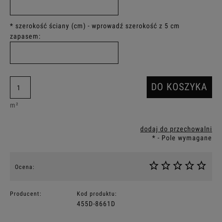
*
szerokość ściany (cm) - wprowadź szerokość z 5 cm
zapasem:
DO KOSZYKA
m²
dodaj do przechowalni
*
- Pole wymagane
Ocena:
Producent:
Kod produktu:
455D-8661D